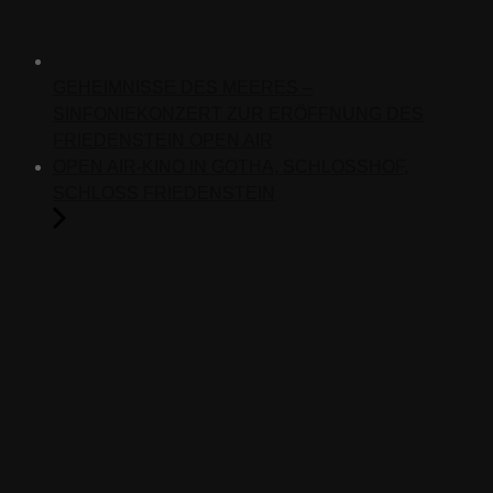
GEHEIMNISSE DES MEERES –
SINFONIEKONZERT ZUR ERÖFFNUNG DES
FRIEDENSTEIN OPEN AIR
OPEN AIR-KINO IN GOTHA, SCHLOSSHOF,
SCHLOSS FRIEDENSTEIN