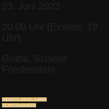
23. Juni 2023
20.00 Uhr (Einlass: 19
Uhr)
Gotha, Schloss
Friedenstein
WEBSITE ABDEL KARIM
TICKETS KAUFEN