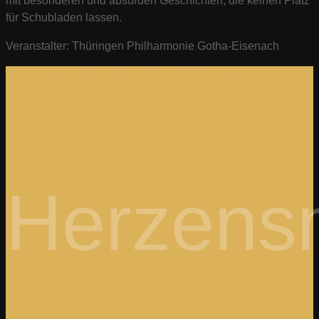
mit besonderen und absurden Geschichten, die keinen Platz
für Schubladen lassen.
Veranstalter: Thüringen Philharmonie Gotha-Eisenach
LEHNEN SIE SICH ZURÜCK UND GENIESSEN SIE DIE B
ILDER.
Herzens