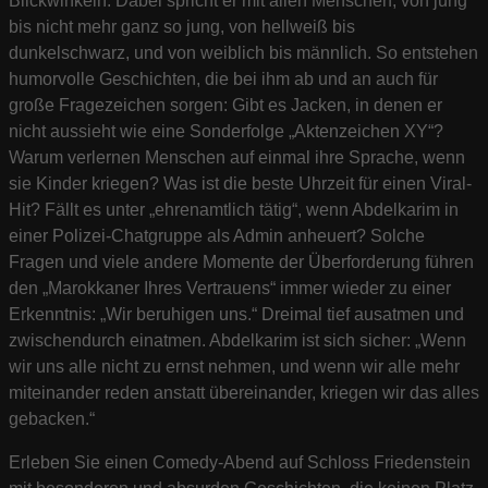
Blickwinkeln. Dabei spricht er mit allen Menschen, von jung
bis nicht mehr ganz so jung, von hellweiß bis
dunkelschwarz, und von weiblich bis männlich. So entstehen
humorvolle Geschichten, die bei ihm ab und an auch für
große Fragezeichen sorgen: Gibt es Jacken, in denen er
nicht aussieht wie eine Sonderfolge „Aktenzeichen XY“?
Warum verlernen Menschen auf einmal ihre Sprache, wenn
sie Kinder kriegen? Was ist die beste Uhrzeit für einen Viral-
Hit? Fällt es unter „ehrenamtlich tätig“, wenn Abdelkarim in
einer Polizei-Chatgruppe als Admin anheuert? Solche
Fragen und viele andere Momente der Überforderung führen
den „Marokkaner Ihres Vertrauens“ immer wieder zu einer
Erkenntnis: „Wir beruhigen uns.“ Dreimal tief ausatmen und
zwischendurch einatmen. Abdelkarim ist sich sicher: „Wenn
wir uns alle nicht zu ernst nehmen, und wenn wir alle mehr
miteinander reden anstatt übereinander, kriegen wir das alles
gebacken.“
Erleben Sie einen Comedy-Abend auf Schloss Friedenstein