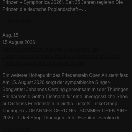
Prinzen – Symphonica 2026“. Seit 35 Jahren regieren Die
Prinzen die deutsche Poplandschaft –…
Find out more
Aug.
15
15
August
2026
Benefizkonzert der Thüringer Sparkassen Die
Kreissparkasse Gotha & Thüringen Philharmonie Gotha-
Eisenach präsentiert: Johannes Oerding
Ein weiterer Höhepunkt des Friedenstein Open Air steht fest:
Am 15. August 2026 sorgt der sympathische Singer-
Songwriter Johannes Oerding gemeinsam mit der Thüringen
Philharmonie Gotha-Eisenach für eine unvergessliche Show
auf Schloss Friedenstein in Gotha. Tickets: Ticket Shop
Thüringen: JOHANNES OERDING - SOMMER OPEN AIRS
2026 - Ticket Shop Thüringen Unter Eventim: eventim.de
Find out more