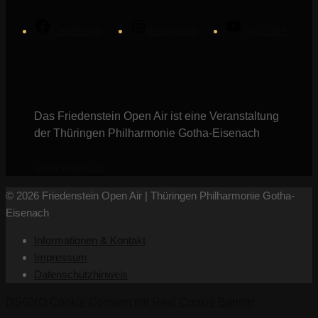
Facebook
Instagram
YouTube
Das Friedenstein Open Air ist eine Veranstaltung
der Thüringen Philharmonie Gotha-Eisenach
www.thphil.de
© 2026 Friedenstein Open Air | Thüringen Philharmonie Gotha-
Eisenach
Informationen & Kontakt
Impressum
Datenschutzhinweis
DSGVO Cookie Consent mit Real Cookie Banner