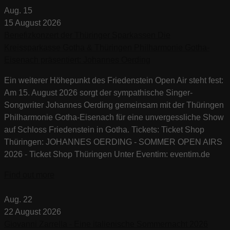
Aug.
15
15
August
2026
Benefizkonzert der Thüringer Sparkassen Die
Kreissparkasse Gotha & Thüringen Philharmonie Gotha-
Eisenach präsentiert: Johannes Oerding
Ein weiterer Höhepunkt des Friedenstein Open Air steht fest:
Am 15. August 2026 sorgt der sympathische Singer-
Songwriter Johannes Oerding gemeinsam mit der Thüringen
Philharmonie Gotha-Eisenach für eine unvergessliche Show
auf Schloss Friedenstein in Gotha. Tickets: Ticket Shop
Thüringen: JOHANNES OERDING - SOMMER OPEN AIRS
2026 - Ticket Shop Thüringen Unter Eventim: eventim.de
Find out more
Aug.
22
22
August
2026
Giovanni Zarrella - Eine italienische Sommernacht 2026