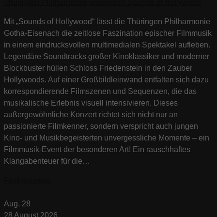
Thüringen Philharmonie präsentiert Sounds of Hollywood
Mit „Sounds of Hollywood“ lässt die Thüringen Philharmonie
Gotha-Eisenach die zeitlose Faszination epischer Filmmusik
in einem eindrucksvollen multimedialen Spektakel aufleben.
Legendäre Soundtracks großer Kinoklassiker und moderner
Blockbuster hüllen Schloss Friedenstein in den Zauber
Hollywoods. Auf einer Großbildleinwand entfalten sich dazu
korrespondierende Filmszenen und Sequenzen, die das
musikalische Erlebnis visuell intensivieren. Dieses
außergewöhnliche Konzert richtet sich nicht nur an
passionierte Filmkenner, sondern verspricht auch jungen
Kino- und Musikbegeisterten unvergessliche Momente – ein
Filmmusik-Event der besonderen Art! Ein rauschhaftes
Klangabenteuer für die…
Find out more
Aug.
28
28
August
2026