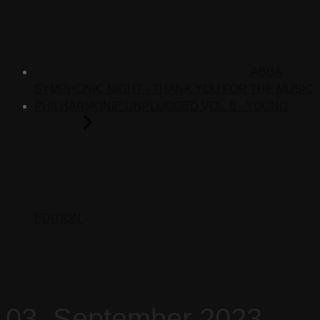
ABBA
SYMPHONIC NIGHT - THANK YOU FOR THE MUSIC
PHILHARMONIE UNPLUGGED VOL. 5 - YOUNG
EDITION
03. September 2023