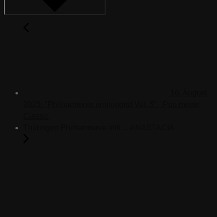
16. August
2025: "Philharmonie unplugged Vol. 5" - Pop meets
Classic
Thüringen Philharmonie trifft ... ANASTACIA